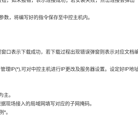
连接”按钮，如未报错，表示连接成功；若安装失败，点击连接会弹出
和参数，将编写好的指令保存至中控主机内。
误窗口表示下载成功，若下载过程出现错误弹窗则表示对应文档
开管理IP(*),可对中控主机进行IP更改及服务器设置。设定好I
段为主。
根据现场接入的局域网填写对应的子网掩码。
例*。