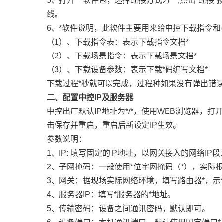
5、打开“*”软件包，远择连接方式为“*”,点击“
线。
6、*软件说明，此软件主要用来给中控下载指令
（1）、下载指令表：表示下载指令文档*
（2）、下载场景指令：表示下载场景文档*
（3）、下载设备参数：表示下载*码编写文档*
下载过程*秒就可以完成，过程种如果没有弹出错
二、配置中控IP及服务器
中控出厂默认IP地址为*/*，使用WEB浏览器，打
击保存并重启，重启后新设定IP生效。
参数说明：
1、IP: 填写固定的IP地址，以网关接入的网络IP
2、子网掩码：一般使用*位字网掩码（*），实际
3、网关：据现场实际网络环境，填写路由器*，示
4、服务器IP：填写*服务器的*地址。
5、传输密码：设备之间通讯密码，默认即可。