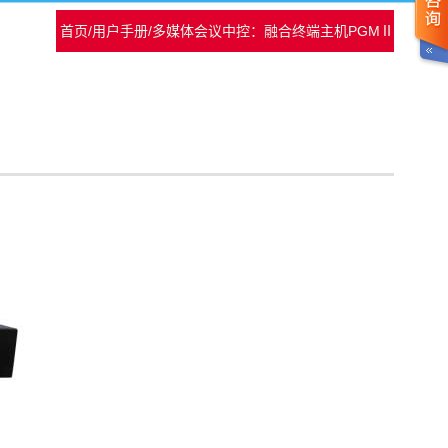
首页
/
用户手册
/
多媒体会议中控：融合终端主机PGMⅡ